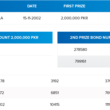
DATE
FIRST PRIZE
LA
15-11-2002
2,000,000 PKR
OUNT 2,000,000 PKR
2ND PRIZE BOND NUM
278580
799161
78
3192
37
72
6851
76
02
10415
11