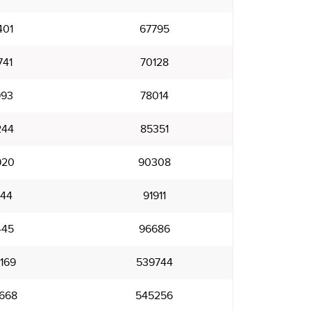
401
67795
741
70128
993
78014
244
85351
920
90308
344
91911
445
96686
169
539744
668
545256