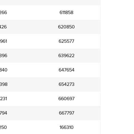
266
611858
426
620850
961
625577
396
639622
840
647654
398
654273
231
660697
794
667797
250
166310