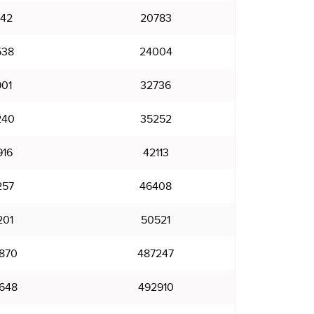
842
20783
538
24004
901
32736
240
35252
916
42113
257
46408
201
50521
870
487247
648
492910