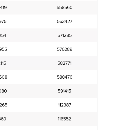
419
558560
975
563427
254
571285
955
576289
115
582771
608
588476
080
591415
265
112387
369
116552