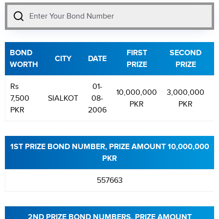
BOND
FIRST
SECOND
CITY
DATE
WORTH
PRIZE
PRIZE
Rs
01-
10,000,000
3,000,000
7
7,500
SIALKOT
08-
PKR
PKR
PKR
2006
1ST PRIZE BOND NUMBER, PRIZE AMOUNT 10,000,000
PKR
557663
2ND PRIZE BOND NUMBERS, PRIZE AMOUNT