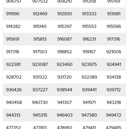
906757
907532
908210
911358
911769
911990
912469
912930
913333
913681
914382
915140
915397
915553
915596
915691
915813
916087
916231
917316
917318
917503
918852
919167
921006
922381
923087
923460
923975
924941
928702
931322
931720
932389
934138
936426
937227
938544
939441
939712
940458
940730
941307
941971
943218
944313
945315
946403
947380
949472
477352
477813
478992
479411
479485