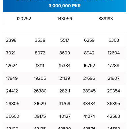
3,000,000 PKR
120252
143056
889193
2398
3538
5517
6259
6368
7021
8072
8609
8942
12604
12624
13111
15384
16762
17788
17949
19205
21139
21696
21907
24412
26380
28211
28945
29354
29805
31629
31769
33434
36395
36660
39175
40127
41274
42583