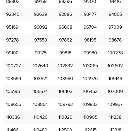
88803
89169
89396
91370
91416
92340
92639
92886
93477
94865
95169
96092
96608
96704
97009
97278
97553
97862
98195
98678
99100
99175
99818
99980
100278
100727
102640
102832
103065
103602
103699
103821
103960
104976
105149
105195
105674
106103
106453
107009
108656
108864
109793
109832
109967
110336
110426
110820
110905
111238
111466
112480
112590
112615
113318