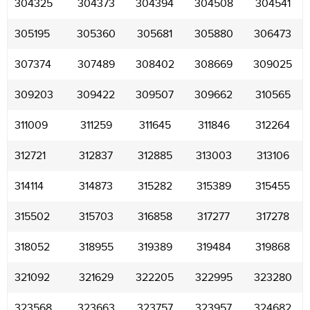
304325
304373
304394
304508
304541
305195
305360
305681
305880
306473
307374
307489
308402
308669
309025
309203
309422
309507
309662
310565
311009
311259
311645
311846
312264
312721
312837
312885
313003
313106
314114
314873
315282
315389
315455
315502
315703
316858
317277
317278
318052
318955
319389
319484
319868
321092
321629
322205
322995
323280
323568
323663
323757
323957
324682