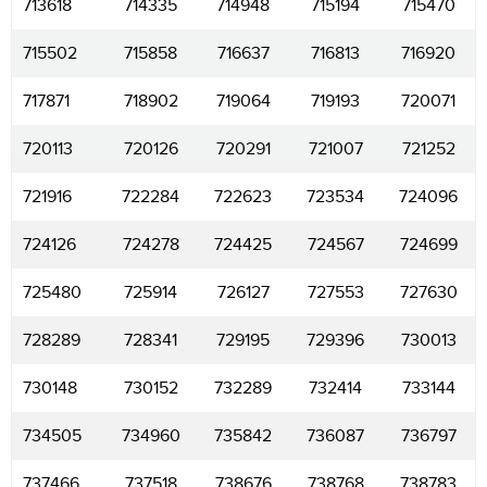
713618
714335
714948
715194
715470
715502
715858
716637
716813
716920
717871
718902
719064
719193
720071
720113
720126
720291
721007
721252
721916
722284
722623
723534
724096
724126
724278
724425
724567
724699
725480
725914
726127
727553
727630
728289
728341
729195
729396
730013
730148
730152
732289
732414
733144
734505
734960
735842
736087
736797
737466
737518
738676
738768
738783